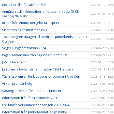
Inbjudan till infoträff för USM
2024-05-12 10:29
Anmälan och information Juniorteam (födda 05-08)
2024-04-30 15:16
säsong 2024-2025
Bilder från Atomic Bergebo Minisprint
2024-03-19 16:05
Sista träningen med mat 19/3
2024-03-15 07:38
Tove Norgren uttagen till nordiska juniorlandskampen i
2024-03-15 07:00
Otepää
Seger i Ungdomsvasan 2024
2024-02-25 17:00
Ingen gemensam träning under Sportlovet
2024-02-24 17:26
JSM i Ulricehamn
2024-02-14 10:19
Juniorerna tävlar på hemmaplan 19-21 januari
2024-01-19 08:47
Tävlingspremiär för klubbens ungdomar i Älvdalen
2023-12-13 11:52
Vilken premiär helg
2023-11-26 19:54
Säsongspremiär för klubbens Juniorer
2023-11-24 08:38
Information från föräldramötet 7/11
2023-11-07 19:00
En Fluorfri verksamhet säsongen 2023-2024
2023-09-25 09:28
Information från Juniorteamet längdskidor
2023-07-28 15:49