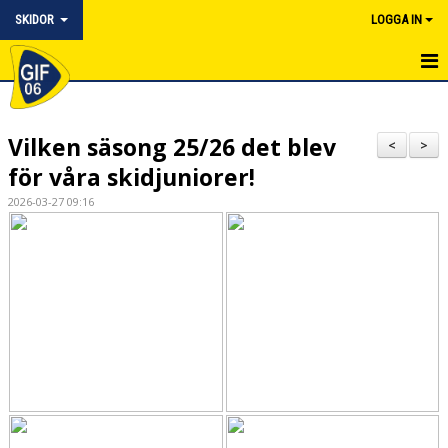
SKIDOR
LOGGA IN
HEM
Vilken säsong 25/26 det blev
NYHETER
<
>
för våra skidjuniorer!
UNGDOMSVERKSAMHET
2026-03-27 09:16
JUNIOR
MOTION & SKIDCOACH
KALENDER
BILDGALLERI
DOKUMENT