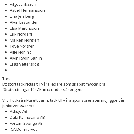
Vilgot Eriksson
Astrid Hermansson
Lina Jernberg
Alvin Lestander
Elsa Martinsson
Erik Nordahl
Majken Norgren
Tove Norgren
Ville Norling
Alvin Rydin Sahlin
Elias Vetterskog
Tack
Ett stort tack riktas till våra ledare som skapat mycket bra
förutsättningar för åkarna under säsongen.
Vi vill också rikta ett varmt tack till våra sponsorer som möjliggör vår
juniorverksamhet:
Acksjö AB
Dala Kylmecano AB
Fortum Sverige AB
ICA Domnarvet