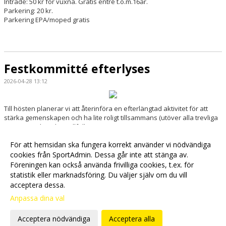
Inträde: 50 kr för vuxna. Gratis entré t.o.m.16år.
Parkering: 20 kr.
Parkering EPA/moped gratis
Festkommitté efterlyses
2026-04-28 13:12
Till hösten planerar vi att återinföra en efterlängtad aktivitet för att
stärka gemenskapen och ha lite roligt tillsammans (utöver alla
​
trevliga
tränings- och tävlingstillfällen).
Läs mer »
För att hemsidan ska fungera korrekt använder vi nödvändiga
cookies från SportAdmin. Dessa går inte att stänga av.
Föreningen kan också använda frivilliga cookies, t.ex. för
Fler nyheter >>
statistik eller marknadsföring. Du väljer själv om du vill
acceptera dessa.
Anpassa dina val
Cookie-
Gå till
inställningar
Webbversion
Acceptera nödvändiga
Acceptera alla