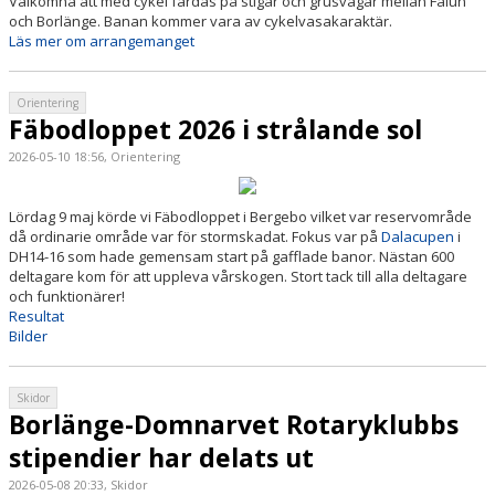
Välkomna att med cykel färdas på stigar och grusvägar mellan Falun
och Borlänge. Banan kommer vara av cykelvasakaraktär.
Läs mer om arrangemanget
Orientering
Fäbodloppet 2026 i strålande sol
2026-05-10 18:56, Orientering
Lördag 9 maj körde vi Fäbodloppet i Bergebo vilket var reservområde
då ordinarie område var för stormskadat. Fokus var på
Dalacupen
i
DH14-16 som hade gemensam start på gafflade banor. Nästan 600
deltagare kom för att uppleva vårskogen. Stort tack till alla deltagare
och funktionärer!
Resultat
Bilder
Skidor
Borlänge-Domnarvet Rotaryklubbs
stipendier har delats ut
2026-05-08 20:33, Skidor