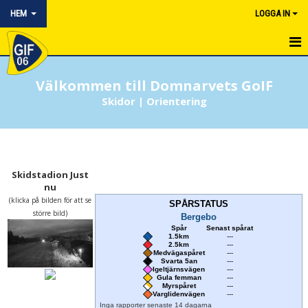
HEM
LOGGA IN
HEM
Välkommen till Domnarvets GoIF
NYHETER
Skidor | Orientering
OM KLUBBEN
KONTAKT
Skidstadion Just
nu
KALENDER
(klicka på bilden för att se
SPÅRSTATUS
större bild)
BILDGALLERI
Bergebo
Spår
Senast spårat
1.5km
---
BLI MEDLEM
2.5km
---
Medvägaspåret
---
Svarta 5an
---
Igeltjärnsvägen
---
DOKUMENTARKIV
Gula femman
---
Myrspåret
---
Varglidenvägen
---
ARRANGEMANG
Inga rapporter senaste 14 dagarna