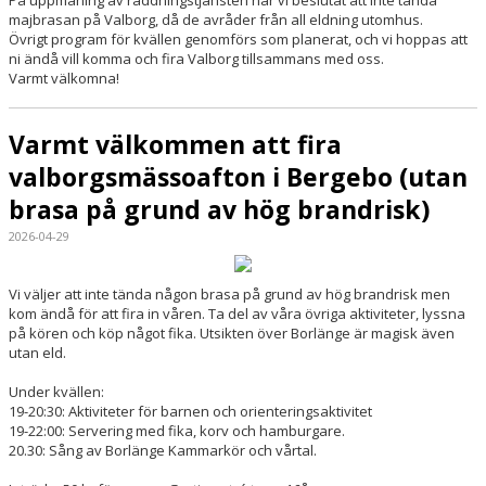
majbrasan på Valborg, då de avråder från all eldning utomhus.
Övrigt program för kvällen genomförs som planerat, och vi hoppas att
ni ändå vill komma och fira Valborg tillsammans med oss.
Varmt välkomna!
Varmt välkommen att fira
valborgsmässoafton i Bergebo (utan
brasa på grund av hög brandrisk)
2026-04-29
Vi väljer att inte tända någon brasa på grund av hög brandrisk men
kom ändå för att fira in våren. Ta del av våra övriga aktiviteter, lyssna
på kören och köp något fika. Utsikten över Borlänge är magisk även
utan eld.
Under kvällen:
19-20:30: Aktiviteter för barnen och orienteringsaktivitet
19-22:00: Servering med fika, korv och hamburgare.
20.30: Sång av Borlänge Kammarkör och vårtal.