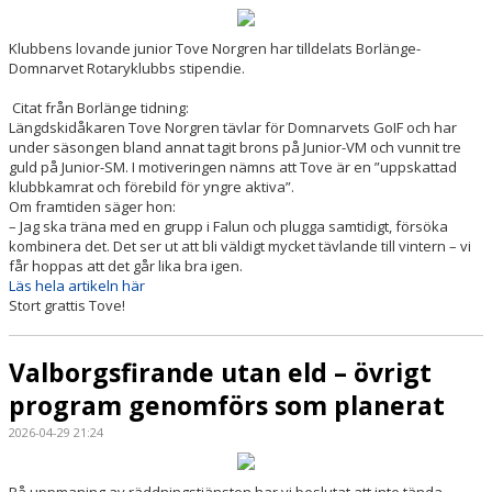
Klubbens lovande junior Tove Norgren har tilldelats Borlänge-
Domnarvet Rotaryklubbs stipendie.
Citat från Borlänge tidning:
Längdskidåkaren Tove Norgren tävlar för Domnarvets GoIF och har
under säsongen bland annat tagit brons på Junior-VM och vunnit tre
guld på Junior-SM. I motiveringen nämns att Tove är en ”uppskattad
klubbkamrat och förebild för yngre aktiva”.
Om framtiden säger hon:
– Jag ska träna med en grupp i Falun och plugga samtidigt, försöka
kombinera det. Det ser ut att bli väldigt mycket tävlande till vintern – vi
får hoppas att det går lika bra igen.
Läs hela artikeln här
Stort grattis Tove!
Valborgsfirande utan eld – övrigt
program genomförs som planerat
2026-04-29 21:24
På uppmaning av räddningstjänsten har vi beslutat att inte tända