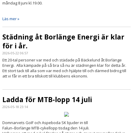
måndag 8 juni kl.19.00.
Läs mer »
Städning åt Borlänge Energi är klar
för i år.
2026-05-22 06:57
Ett 20-tal personer var med och städade på Bäckelund åt Borlänge
Energi. Alla kämpade på så bra så nu är städningen klar för detta år.
Ett stort tack till alla som var med och hjälpte till och därmed bidrog till
att vi får in ett bra tillskott till klubbens ekonomi.
Ladda för MTB-lopp 14 juli
2026-05-18 23:14
Domnarvets GoIF och Aspeboda SK bjuder in till
Falun–Borlänge MTB-cykellopp tisdag den 14 juli.