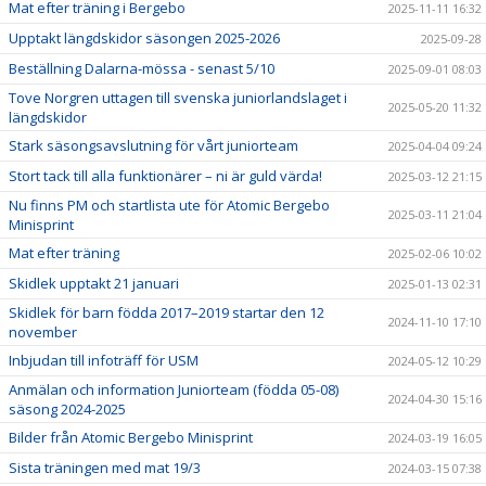
Mat efter träning i Bergebo
2025-11-11 16:32
Upptakt längdskidor säsongen 2025-2026
2025-09-28
Beställning Dalarna-mössa - senast 5/10
2025-09-01 08:03
Tove Norgren uttagen till svenska juniorlandslaget i
2025-05-20 11:32
längdskidor
Stark säsongsavslutning för vårt juniorteam
2025-04-04 09:24
Stort tack till alla funktionärer – ni är guld värda!
2025-03-12 21:15
Nu finns PM och startlista ute för Atomic Bergebo
2025-03-11 21:04
Minisprint
Mat efter träning
2025-02-06 10:02
Skidlek upptakt 21 januari
2025-01-13 02:31
Skidlek för barn födda 2017–2019 startar den 12
2024-11-10 17:10
november
Inbjudan till infoträff för USM
2024-05-12 10:29
Anmälan och information Juniorteam (födda 05-08)
2024-04-30 15:16
säsong 2024-2025
Bilder från Atomic Bergebo Minisprint
2024-03-19 16:05
Sista träningen med mat 19/3
2024-03-15 07:38