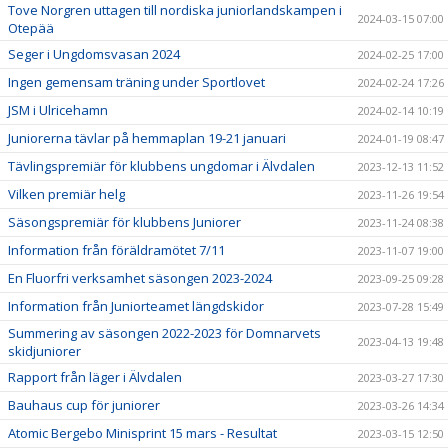
Tove Norgren uttagen till nordiska juniorlandskampen i
2024-03-15 07:00
Otepää
Seger i Ungdomsvasan 2024
2024-02-25 17:00
Ingen gemensam träning under Sportlovet
2024-02-24 17:26
JSM i Ulricehamn
2024-02-14 10:19
Juniorerna tävlar på hemmaplan 19-21 januari
2024-01-19 08:47
Tävlingspremiär för klubbens ungdomar i Älvdalen
2023-12-13 11:52
Vilken premiär helg
2023-11-26 19:54
Säsongspremiär för klubbens Juniorer
2023-11-24 08:38
Information från föräldramötet 7/11
2023-11-07 19:00
En Fluorfri verksamhet säsongen 2023-2024
2023-09-25 09:28
Information från Juniorteamet längdskidor
2023-07-28 15:49
Summering av säsongen 2022-2023 för Domnarvets
2023-04-13 19:48
skidjuniorer
Rapport från läger i Älvdalen
2023-03-27 17:30
Bauhaus cup för juniorer
2023-03-26 14:34
Atomic Bergebo Minisprint 15 mars - Resultat
2023-03-15 12:50