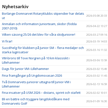
TÄVLINGSANMÄLAN
Nyhetsarkiv
KUNSKAPSBANK
Borlänge-Domnarvet Rotaryklubbs stipendier har delats
2026-05-08 20:33
ut
Anmälan och information Juniorteam, skidor (födda
2026-04-22 13:27
2007-2010)
Vilken säsong 25/26 det blev för våra skidjuniorer!
2026-03-27 09:16
Vi firar!
2026-03-19 14:03
Succéhelg för klubben på Junior-SM – flera medaljer och
2026-03-16 11:32
starka laginsatser
VM-brons till Tove Norgren på 10 km klassiskt i
2026-03-06 13:59
Lillehammer
Dags för Junior VM i Lillehammer
2026-03-02 15:49
Fina framgångar på Ungdomsvasan 2026
2026-03-02 11:45
Två Domnarvets-juniorer uttagna till Junior-VM i
2026-02-13 16:59
Lillehammer
Fina insatser på USM 2026 – distans, sprint och stafett
2026-02-02 10:01
Bli en bättre och tryggare längdskidåkare med
2026-01-09 16:30
Domnarvets GoIF