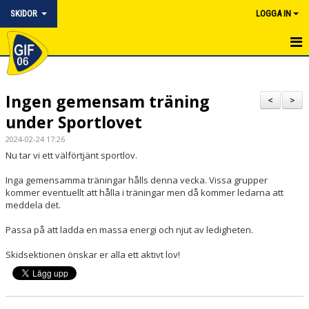
SKIDOR
LOGGA IN
HEM
Ingen gemensam träning
NYHETER
<
>
under Sportlovet
UNGDOMSVERKSAMHET
2024-02-24 17:26
Nu tar vi ett välförtjänt sportlov.
JUNIOR
Inga gemensamma träningar hålls denna vecka. Vissa grupper
MOTION & SKIDCOACH
kommer eventuellt att hålla i träningar men då kommer ledarna att
meddela det.
KALENDER
Passa på att ladda en massa energi och njut av ledigheten.
BILDGALLERI
Skidsektionen önskar er alla ett aktivt lov!
DOKUMENT