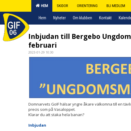
HEM
SKIDOR
ORIENTERING
BLI MEDLEM
Hem
Nyheter
Om klubben
Kontakt
Kalend
Inbjudan till Bergebo Ungdo
februari
2023-01-29 10:30
Domnarvets GoIF hälsar yngre åkare välkomna till en tävl
precis som på Vasaloppet.
Klarar du att staka hela banan?
Inbjudan