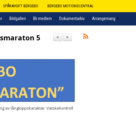
SPÅRAVGIFT BERGEBO
BERGEBO MOTIONSCENTRAL
er
Bildgalleri
Bli medlem
Dokumentarkiv
Arrangemang
msmaraton 5
<
>
ing av långloppskaraktär. Vätskekontroll