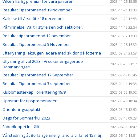
Vilken härlig premiär för våra juniorer
2023-11-25 18:55
Resultat Tipspromenad 19 November
2023-11-21 12:30
Kallelse till årsmöte 18 december
2023-11-20 16:53
Påminnelse! Val till styrelsen och sektioner.
2023-11-13 22:54
Resultat tipspromenad 12 november
2023-11-12 13:39
Resultat Tipspromenad 5 November
2023-11-05 16:39
Efterlysning: leksugen ledare med skidor på fötterna
2023-09-24 21:58
Utlysning till val 2023 - Vi söker engagerade
2023-09-20 21:17
Domnarvingar!
Resultat Tipspromenad 17 September
2023-09-19 06:45
Resultat Tipspromenad 3 september
2023-09-11 19:33
Klubbmästerkap i orientering 19/9
2023-09-03 19:02
Uppstart för tipspromenaden
2023-08-27 18:34
Orienteringsupptakt
2023-08-15 12:50
Dags för Sommarkul 2023
2023-08-13 09:28
Fäbodloppet Inställt!
2023-06-01 20:47
Vårstädning åt Borlänge Energi, andra tillfället 15 maj
2023-05-10 15:51