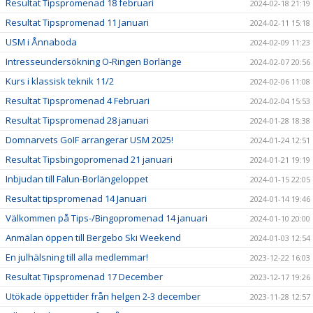
Resultat Tipspromenad 18 februari
2024-02-18 21:19
Resultat Tipspromenad 11 Januari
2024-02-11 15:18
USM i Ånnaboda
2024-02-09 11:23
Intresseundersökning O-Ringen Borlänge
2024-02-07 20:56
Kurs i klassisk teknik 11/2
2024-02-06 11:08
Resultat Tipspromenad 4 Februari
2024-02-04 15:53
Resultat Tipspromenad 28 januari
2024-01-28 18:38
Domnarvets GoIF arrangerar USM 2025!
2024-01-24 12:51
Resultat Tipsbingopromenad 21 januari
2024-01-21 19:19
Inbjudan till Falun-Borlängeloppet
2024-01-15 22:05
Resultat tipspromenad 14 Januari
2024-01-14 19:46
Välkommen på Tips-/Bingopromenad 14 januari
2024-01-10 20:00
Anmälan öppen till Bergebo Ski Weekend
2024-01-03 12:54
En julhälsning till alla medlemmar!
2023-12-22 16:03
Resultat Tipspromenad 17 December
2023-12-17 19:26
Utökade öppettider från helgen 2-3 december
2023-11-28 12:57