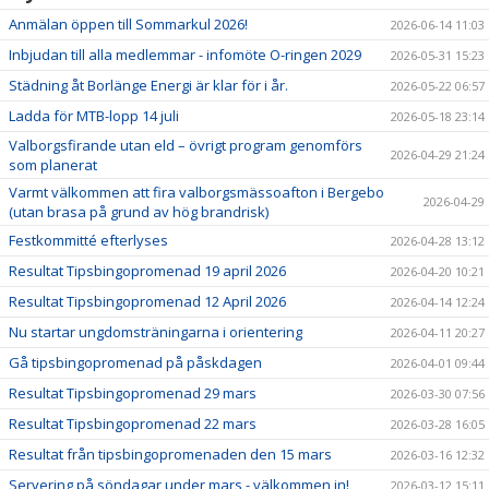
Anmälan öppen till Sommarkul 2026!
2026-06-14 11:03
Inbjudan till alla medlemmar - infomöte O-ringen 2029
2026-05-31 15:23
Städning åt Borlänge Energi är klar för i år.
2026-05-22 06:57
Ladda för MTB-lopp 14 juli
2026-05-18 23:14
Valborgsfirande utan eld – övrigt program genomförs
2026-04-29 21:24
som planerat
Varmt välkommen att fira valborgsmässoafton i Bergebo
2026-04-29
(utan brasa på grund av hög brandrisk)
Festkommitté efterlyses
2026-04-28 13:12
Resultat Tipsbingopromenad 19 april 2026
2026-04-20 10:21
Resultat Tipsbingopromenad 12 April 2026
2026-04-14 12:24
Nu startar ungdomsträningarna i orientering
2026-04-11 20:27
Gå tipsbingopromenad på påskdagen
2026-04-01 09:44
Resultat Tipsbingopromenad 29 mars
2026-03-30 07:56
Resultat Tipsbingopromenad 22 mars
2026-03-28 16:05
Resultat från tipsbingopromenaden den 15 mars
2026-03-16 12:32
Servering på söndagar under mars - välkommen in!
2026-03-12 15:11