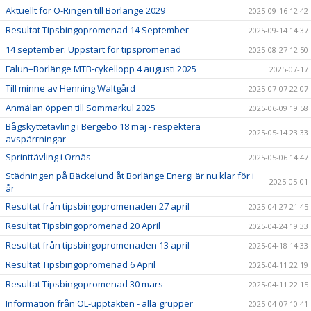
Aktuellt för O-Ringen till Borlänge 2029
2025-09-16 12:42
Resultat Tipsbingopromenad 14 September
2025-09-14 14:37
14 september: Uppstart för tipspromenad
2025-08-27 12:50
Falun–Borlänge MTB-cykellopp 4 augusti 2025
2025-07-17
Till minne av Henning Waltgård
2025-07-07 22:07
Anmälan öppen till Sommarkul 2025
2025-06-09 19:58
Bågskyttetävling i Bergebo 18 maj - respektera
2025-05-14 23:33
avspärrningar
Sprinttävling i Ornäs
2025-05-06 14:47
Städningen på Bäckelund åt Borlänge Energi är nu klar för i
2025-05-01
år
Resultat från tipsbingopromenaden 27 april
2025-04-27 21:45
Resultat Tipsbingopromenad 20 April
2025-04-24 19:33
Resultat från tipsbingopromenaden 13 april
2025-04-18 14:33
Resultat Tipsbingopromenad 6 April
2025-04-11 22:19
Resultat Tipsbingopromenad 30 mars
2025-04-11 22:15
Information från OL-upptakten - alla grupper
2025-04-07 10:41