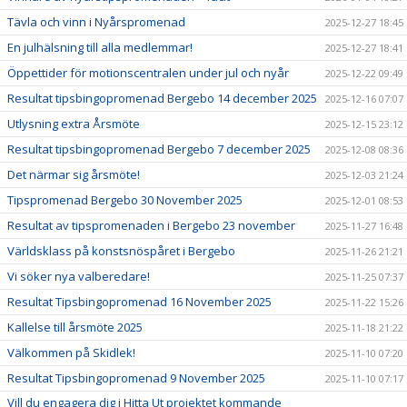
Tävla och vinn i Nyårspromenad
2025-12-27 18:45
En julhälsning till alla medlemmar!
2025-12-27 18:41
Öppettider för motionscentralen under jul och nyår
2025-12-22 09:49
Resultat tipsbingopromenad Bergebo 14 december 2025
2025-12-16 07:07
Utlysning extra Årsmöte
2025-12-15 23:12
Resultat tipsbingopromenad Bergebo 7 december 2025
2025-12-08 08:36
Det närmar sig årsmöte!
2025-12-03 21:24
Tipspromenad Bergebo 30 November 2025
2025-12-01 08:53
Resultat av tipspromenaden i Bergebo 23 november
2025-11-27 16:48
Världsklass på konstsnöspåret i Bergebo
2025-11-26 21:21
Vi söker nya valberedare!
2025-11-25 07:37
Resultat Tipsbingopromenad 16 November 2025
2025-11-22 15:26
Kallelse till årsmöte 2025
2025-11-18 21:22
Välkommen på Skidlek!
2025-11-10 07:20
Resultat Tipsbingopromenad 9 November 2025
2025-11-10 07:17
Vill du engagera dig i Hitta Ut projektet kommande