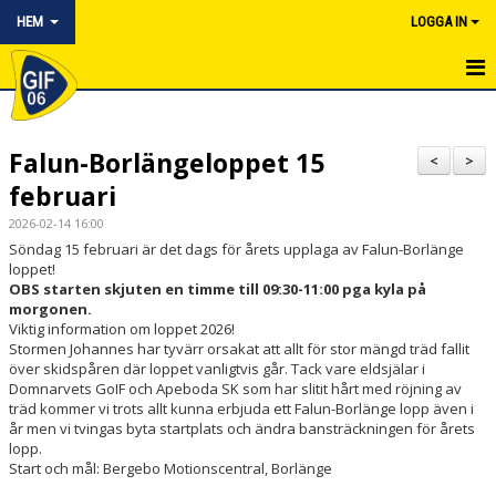
HEM
LOGGA IN
HEM
Falun-Borlängeloppet 15
NYHETER
<
>
februari
OM KLUBBEN
2026-02-14 16:00
Söndag 15 februari är det dags för årets upplaga av Falun-Borlänge
KONTAKT
loppet!
OBS starten skjuten en timme till 09:30-11:00 pga kyla på
KALENDER
morgonen.
Viktig information om loppet 2026!
Stormen Johannes har tyvärr orsakat att allt för stor mängd träd fallit
BILDGALLERI
över skidspåren där loppet vanligtvis går. Tack vare eldsjälar i
Domnarvets GoIF och Apeboda SK som har slitit hårt med röjning av
BLI MEDLEM
träd kommer vi trots allt kunna erbjuda ett Falun-Borlänge lopp även i
år men vi tvingas byta startplats och ändra bansträckningen för årets
DOKUMENTARKIV
lopp.
Start och mål: Bergebo Motionscentral, Borlänge
ARRANGEMANG