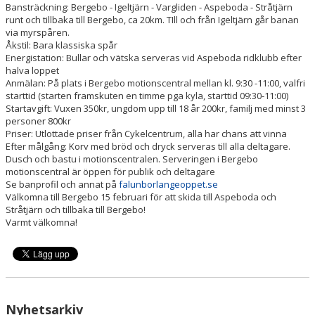
Bansträckning: Bergebo - Igeltjärn - Vargliden - Aspeboda - Stråtjärn
runt och tillbaka till Bergebo, ca 20km. TIll och från Igeltjärn går banan
via myrspåren.
Åkstil: Bara klassiska spår
Energistation: Bullar och vätska serveras vid Aspeboda ridklubb efter
halva loppet
Anmälan: På plats i Bergebo motionscentral mellan kl. 9:30 -11:00, valfri
starttid (starten framskuten en timme pga kyla, starttid 09:30-11:00)
Startavgift: Vuxen 350kr, ungdom upp till 18 år 200kr, familj med minst 3
personer 800kr
Priser: Utlottade priser från Cykelcentrum, alla har chans att vinna
Efter målgång: Korv med bröd och dryck serveras till alla deltagare.
Dusch och bastu i motionscentralen. Serveringen i Bergebo
motionscentral är öppen för publik och deltagare
Se banprofil och annat på
falunborlangeoppet.se
Välkomna till Bergebo 15 februari för att skida till Aspeboda och
Stråtjärn och tillbaka till Bergebo!
Varmt välkomna!
Nyhetsarkiv