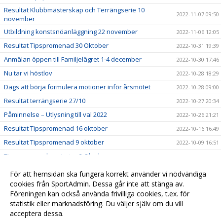
Resultat Klubbmästerskap och Terrängserie 10
2022-11-07 09:50
november
Utbildning konstsnöanläggning 22 november
2022-11-06 12:05
Resultat Tipspromenad 30 Oktober
2022-10-31 19:39
Anmälan öppen till Familjelägret 1-4 december
2022-10-30 17:46
Nu tar vi höstlov
2022-10-28 18:29
Dags att börja formulera motioner inför årsmötet
2022-10-28 09:00
Resultat terrängserie 27/10
2022-10-27 20:34
Påminnelse – Utlysning till val 2022
2022-10-26 21:21
Resultat Tipspromenad 16 oktober
2022-10-16 16:49
Resultat Tipspromenad 9 oktober
2022-10-09 16:51
Tipspromenaden startar 2 Oktober
2022-10-03 09:46
Snart startar höstsäsongen!
2022-07-31 16:15
För att hemsidan ska fungera korrekt använder vi nödvändiga
Träningstävling 21 juni
cookies från SportAdmin. Dessa går inte att stänga av.
2022-07-21 16:16
Föreningen kan också använda frivilliga cookies, t.ex. för
Leverans av beställda klubbkläder
2022-07-05 16:15
statistik eller marknadsföring. Du väljer själv om du vill
acceptera dessa.