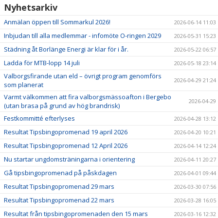
Nyhetsarkiv
Anmälan öppen till Sommarkul 2026!
2026-06-14 11:03
Inbjudan till alla medlemmar - infomöte O-ringen 2029
2026-05-31 15:23
Städning åt Borlänge Energi är klar för i år.
2026-05-22 06:57
Ladda för MTB-lopp 14 juli
2026-05-18 23:14
Valborgsfirande utan eld – övrigt program genomförs
2026-04-29 21:24
som planerat
Varmt välkommen att fira valborgsmässoafton i Bergebo
2026-04-29
(utan brasa på grund av hög brandrisk)
Festkommitté efterlyses
2026-04-28 13:12
Resultat Tipsbingopromenad 19 april 2026
2026-04-20 10:21
Resultat Tipsbingopromenad 12 April 2026
2026-04-14 12:24
Nu startar ungdomsträningarna i orientering
2026-04-11 20:27
Gå tipsbingopromenad på påskdagen
2026-04-01 09:44
Resultat Tipsbingopromenad 29 mars
2026-03-30 07:56
Resultat Tipsbingopromenad 22 mars
2026-03-28 16:05
Resultat från tipsbingopromenaden den 15 mars
2026-03-16 12:32