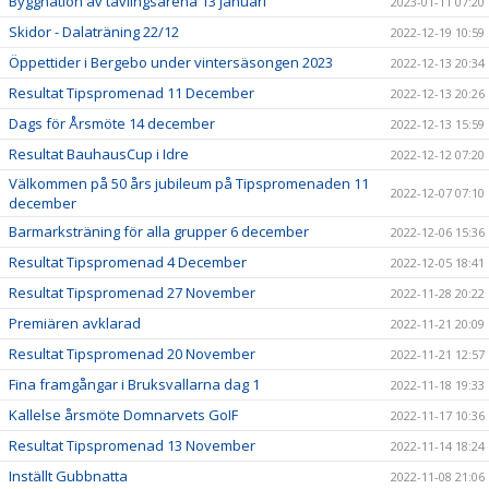
Byggnation av tävlingsarena 13 januari
2023-01-11 07:20
Skidor - Dalaträning 22/12
2022-12-19 10:59
Öppettider i Bergebo under vintersäsongen 2023
2022-12-13 20:34
Resultat Tipspromenad 11 December
2022-12-13 20:26
Dags för Årsmöte 14 december
2022-12-13 15:59
Resultat BauhausCup i Idre
2022-12-12 07:20
Välkommen på 50 års jubileum på Tipspromenaden 11
2022-12-07 07:10
december
Barmarksträning för alla grupper 6 december
2022-12-06 15:36
Resultat Tipspromenad 4 December
2022-12-05 18:41
Resultat Tipspromenad 27 November
2022-11-28 20:22
Premiären avklarad
2022-11-21 20:09
Resultat Tipspromenad 20 November
2022-11-21 12:57
Fina framgångar i Bruksvallarna dag 1
2022-11-18 19:33
Kallelse årsmöte Domnarvets GoIF
2022-11-17 10:36
Resultat Tipspromenad 13 November
2022-11-14 18:24
Inställt Gubbnatta
2022-11-08 21:06