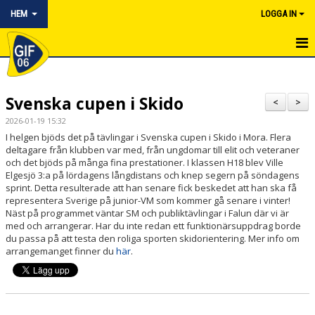
HEM
LOGGA IN
HEM
Svenska cupen i Skido
NYHETER
<
>
2026-01-19 15:32
OM KLUBBEN
I helgen bjöds det på tävlingar i Svenska cupen i Skido i Mora. Flera
deltagare från klubben var med, från ungdomar till elit och veteraner
KONTAKT
och det bjöds på många fina prestationer. I klassen H18 blev Ville
Elgesjö 3:a på lördagens långdistans och knep segern på söndagens
sprint. Detta resulterade att han senare fick beskedet att han ska få
KALENDER
representera Sverige på junior-VM som kommer gå senare i vinter!
Näst på programmet väntar SM och publiktävlingar i Falun där vi är
BILDGALLERI
med och arrangerar. Har du inte redan ett funktionärsuppdrag borde
du passa på att testa den roliga sporten skidorientering. Mer info om
arrangemanget finner du
här
.
BLI MEDLEM
DOKUMENTARKIV
ARRANGEMANG