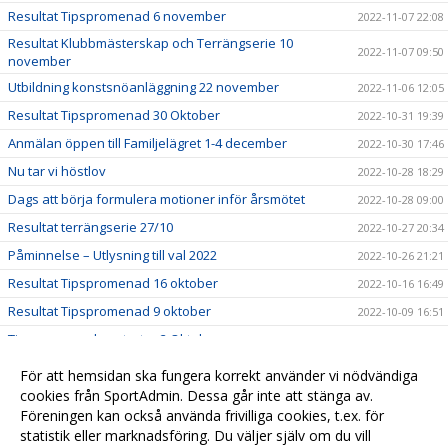
Resultat Tipspromenad 6 november
2022-11-07 22:08
Resultat Klubbmästerskap och Terrängserie 10
2022-11-07 09:50
november
Utbildning konstsnöanläggning 22 november
2022-11-06 12:05
Resultat Tipspromenad 30 Oktober
2022-10-31 19:39
Anmälan öppen till Familjelägret 1-4 december
2022-10-30 17:46
Nu tar vi höstlov
2022-10-28 18:29
Dags att börja formulera motioner inför årsmötet
2022-10-28 09:00
Resultat terrängserie 27/10
2022-10-27 20:34
Påminnelse – Utlysning till val 2022
2022-10-26 21:21
Resultat Tipspromenad 16 oktober
2022-10-16 16:49
Resultat Tipspromenad 9 oktober
2022-10-09 16:51
Tipspromenaden startar 2 Oktober
2022-10-03 09:46
Snart startar höstsäsongen!
2022-07-31 16:15
För att hemsidan ska fungera korrekt använder vi nödvändiga
Träningstävling 21 juni
cookies från SportAdmin. Dessa går inte att stänga av.
2022-07-21 16:16
Föreningen kan också använda frivilliga cookies, t.ex. för
Leverans av beställda klubbkläder
2022-07-05 16:15
statistik eller marknadsföring. Du väljer själv om du vill