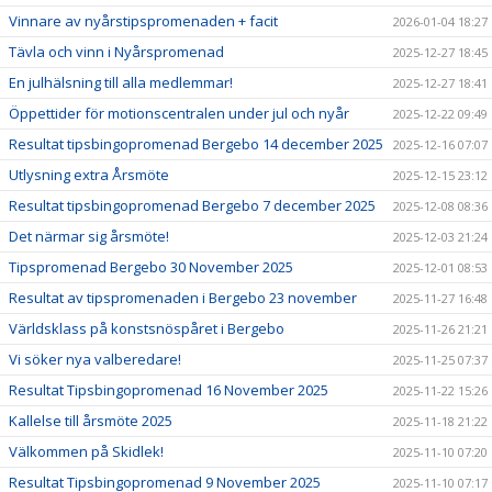
Vinnare av nyårstipspromenaden + facit
2026-01-04 18:27
Tävla och vinn i Nyårspromenad
2025-12-27 18:45
En julhälsning till alla medlemmar!
2025-12-27 18:41
Öppettider för motionscentralen under jul och nyår
2025-12-22 09:49
Resultat tipsbingopromenad Bergebo 14 december 2025
2025-12-16 07:07
Utlysning extra Årsmöte
2025-12-15 23:12
Resultat tipsbingopromenad Bergebo 7 december 2025
2025-12-08 08:36
Det närmar sig årsmöte!
2025-12-03 21:24
Tipspromenad Bergebo 30 November 2025
2025-12-01 08:53
Resultat av tipspromenaden i Bergebo 23 november
2025-11-27 16:48
Världsklass på konstsnöspåret i Bergebo
2025-11-26 21:21
Vi söker nya valberedare!
2025-11-25 07:37
Resultat Tipsbingopromenad 16 November 2025
2025-11-22 15:26
Kallelse till årsmöte 2025
2025-11-18 21:22
Välkommen på Skidlek!
2025-11-10 07:20
Resultat Tipsbingopromenad 9 November 2025
2025-11-10 07:17