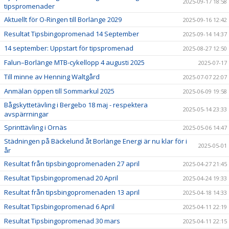
2025-09-17 18:58
tipspromenader
Aktuellt för O-Ringen till Borlänge 2029
2025-09-16 12:42
Resultat Tipsbingopromenad 14 September
2025-09-14 14:37
14 september: Uppstart för tipspromenad
2025-08-27 12:50
Falun–Borlänge MTB-cykellopp 4 augusti 2025
2025-07-17
Till minne av Henning Waltgård
2025-07-07 22:07
Anmälan öppen till Sommarkul 2025
2025-06-09 19:58
Bågskyttetävling i Bergebo 18 maj - respektera
2025-05-14 23:33
avspärrningar
Sprinttävling i Ornäs
2025-05-06 14:47
Städningen på Bäckelund åt Borlänge Energi är nu klar för i
2025-05-01
år
Resultat från tipsbingopromenaden 27 april
2025-04-27 21:45
Resultat Tipsbingopromenad 20 April
2025-04-24 19:33
Resultat från tipsbingopromenaden 13 april
2025-04-18 14:33
Resultat Tipsbingopromenad 6 April
2025-04-11 22:19
Resultat Tipsbingopromenad 30 mars
2025-04-11 22:15