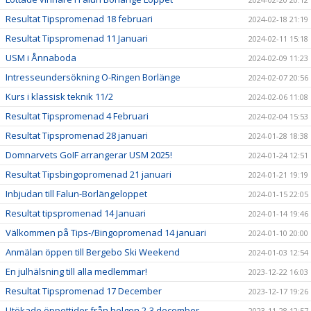
Resultat Tipspromenad 18 februari
2024-02-18 21:19
Resultat Tipspromenad 11 Januari
2024-02-11 15:18
USM i Ånnaboda
2024-02-09 11:23
Intresseundersökning O-Ringen Borlänge
2024-02-07 20:56
Kurs i klassisk teknik 11/2
2024-02-06 11:08
Resultat Tipspromenad 4 Februari
2024-02-04 15:53
Resultat Tipspromenad 28 januari
2024-01-28 18:38
Domnarvets GoIF arrangerar USM 2025!
2024-01-24 12:51
Resultat Tipsbingopromenad 21 januari
2024-01-21 19:19
Inbjudan till Falun-Borlängeloppet
2024-01-15 22:05
Resultat tipspromenad 14 Januari
2024-01-14 19:46
Välkommen på Tips-/Bingopromenad 14 januari
2024-01-10 20:00
Anmälan öppen till Bergebo Ski Weekend
2024-01-03 12:54
En julhälsning till alla medlemmar!
2023-12-22 16:03
Resultat Tipspromenad 17 December
2023-12-17 19:26
Utökade öppettider från helgen 2-3 december
2023-11-28 12:57