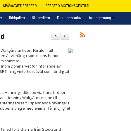
SPÅRAVGIFT BERGEBO
BERGEBO MOTIONSCENTRAL
er
Bildgalleri
Bli medlem
Dokumentarkiv
Arrangemang
rd
<
>
 Waltgård ur tiden. Förutom att
lubben är vi många som minns honom
som sommar.
är inom Domnarvet för införande av
F Timing vintertid) såväl som för digital
att Hennings dödsbo via hans bröder
r i Henning Waltgårds minne till
nteringsresa till spännande tävlingar i
ubbens yngre medlemmar får möjlighet
rt med föräldrarna från Stocksund i