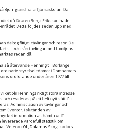
 på Björngränd nära Tjärnaskolan. Där
adiet då läraren Bengt Eriksson hade
taområdet. Detta följdes sedan upp med
n deltog flitigt i tävlingar och resor. De
t till och från tävlingar med familjens
märktes redan då.
a så återvände Henning till Borlänge
då ordinarie styrelseledamot i Domnarvets
sens ordförande under åren 1977 till
ilket blir Hennings riktigt stora intresse
och revideras på ett helt nytt sätt. Ett
seras. Administration av tävlingar och
tem Eventor. I slutänden av
 mycket information att hämta ur IT
levererade värdefull statistik om
rnas Veteran-OL, Dalarnas Skogskarlars