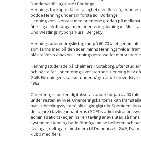
Danderyd till Hagalund i Borlänge.
Hennings far köpte då en fastighet med flera lägenheter
bodde Henning under sin första tid i Borlänge.
Henning kom i kontakt med orientering redan på mellanst
åtskilliga friluftsdagar med orienteringsövningar i Mells
Uno Westlings nybörjarkurs i Bergeby.
Hennings orienteringsliv tog fart på 60-70 talet genom att ha
som fanns med på den tiden minns Hennings ”vilda” framfar
blåvita Volvo Amazon. Hennings intresse för motorsport 
Henning studerade på Chalmers i Göteborg. Efter studiern
och nästa fas i orienteringslivet startade. Henning blev 
GoIF. Föreningens kassör under några år och huvudstyrel
1982.
Orienteringssporten digitaliseras under början av 00-talet v
under resten av livet. Orienteringskartorna kan framställas 
nytt ”stämplingssystem” blir tillgängligt när Sportident lan
deltagare i tävlingar hanteras i SOFT:s administrationssys
administrationskedjan när en tävling är avslutad så finns
systemen. Henning hade förmåga att se helheten och han 
tävlingar, deltagare med mera till Domnarvets GoIF, Dala
klubb med flera.