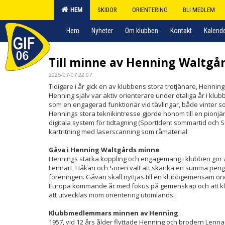
HEM
SKIDOR
ORIENTERING
BLI MEDLEM
Hem
Nyheter
Om klubben
Kontakt
Kalend
Till minne av Henning Waltgå
2025-07-07 22:07
Tidigare i år gick en av klubbens stora trotjänare, Henning
Henning själv var aktiv orienterare under otaliga år i k
som en engagerad funktionär vid tävlingar, både vinter 
Hennings stora teknikintresse gjorde honom till en pionj
digitala system för tidtagning (SportIdent sommartid och SS
kartritning med laserscanning som råmaterial.
Gåva i Henning Waltgårds minne
Hennings starka koppling och engagemang i klubben gör 
Lennart, Håkan och Sören valt att skänka en summa penga
föreningen. Gåvan skall nyttjas till en klubbgemensam orie
Europa kommande år med fokus på gemenskap och att kl
att utvecklas inom orientering utomlands.
Klubbmedlemmars minnen av Henning
1957, vid 12 års ålder flyttade Henning och brodern Lenna