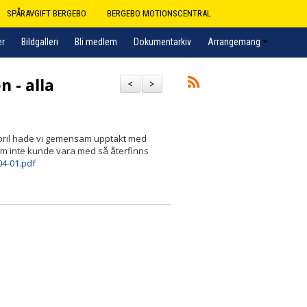
SPÅRAVGIFT BERGEBO
BERGEBO MOTIONSCENTRAL
er
Bildgalleri
Bli medlem
Dokumentarkiv
Arrangemang
 - alla
<
>
april hade vi gemensam upptakt med
som inte kunde vara med så återfinns
04-01.pdf