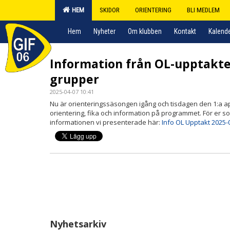
HEM
SKIDOR
ORIENTERING
BLI MEDLEM
Hem
Nyheter
Om klubben
Kontakt
Kalend
Information från OL-upptakten
grupper
2025-04-07 10:41
Nu är orienteringssäsongen igång och tisdagen den 1:a 
orientering, fika och information på programmet. För er 
informationen vi presenterade här:
Info OL Upptakt 2025-
Nyhetsarkiv