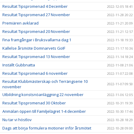
Resultat Tipspromenad 4 December
2022-12-05 18:41
Resultat Tipspromenad 27 November
2022-11-28 20:22
Premiären avklarad
2022-11-21 20:09
Resultat Tipspromenad 20 November
2022-11-21 12:57
Fina framgångar i Bruksvallarna dag 1
2022-11-18 19:33
Kallelse årsmöte Domnarvets GoIF
2022-11-17 10:36
Resultat Tipspromenad 13 November
2022-11-14 18:24
Inställt Gubbnatta
2022-11-08 21:06
Resultat Tipspromenad 6 november
2022-11-07 22:08
Resultat Klubbmästerskap och Terrängserie 10
2022-11-07 09:50
november
Utbildning konstsnöanläggning 22 november
2022-11-06 12:05
Resultat Tipspromenad 30 Oktober
2022-10-31 19:39
Anmälan öppen till Familjelägret 1-4 december
2022-10-30 17:46
Nu tar vi höstlov
2022-10-28 18:29
Dags att börja formulera motioner inför årsmötet
2022-10-28 09:00