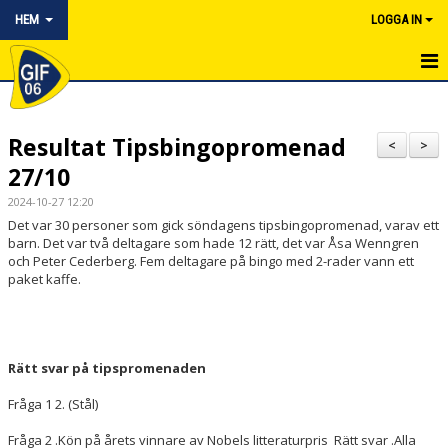
HEM
LOGGA IN
HEM
Resultat Tipsbingopromenad
NYHETER
<
>
27/10
OM KLUBBEN
2024-10-27 12:20
Det var 30 personer som gick söndagens tipsbingopromenad, varav ett
KONTAKT
barn. Det var två deltagare som hade 12 rätt, det var Åsa Wenngren
och Peter Cederberg. Fem deltagare på bingo med 2-rader vann ett
KALENDER
paket kaffe.
BILDGALLERI
BLI MEDLEM
Rätt svar på tipspromenaden
DOKUMENTARKIV
Fråga 1 2. (Stål)
Fråga 2 .Kön på årets vinnare av Nobels litteraturpris Rätt svar .Alla
ARRANGEMANG