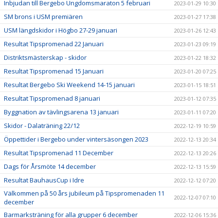
Inbjudan till Bergebo Ungdomsmaraton 5 februari
2023-01-29 10:30
SM brons i USM premiären
2023-01-27 17:38
USM längdskidor i Högbo 27-29 januari
2023-01-26 12:43
Resultat Tipspromenad 22 Januari
2023-01-23 09:19
Distriktsmästerskap - skidor
2023-01-22 18:32
Resultat Tipspromenad 15 Januari
2023-01-20 07:25
Resultat Bergebo Ski Weekend 14-15 januari
2023-01-15 18:51
Resultat Tipspromenad 8 januari
2023-01-12 07:35
Byggnation av tävlingsarena 13 januari
2023-01-11 07:20
Skidor - Dalaträning 22/12
2022-12-19 10:59
Öppettider i Bergebo under vintersäsongen 2023
2022-12-13 20:34
Resultat Tipspromenad 11 December
2022-12-13 20:26
Dags för Årsmöte 14 december
2022-12-13 15:59
Resultat BauhausCup i Idre
2022-12-12 07:20
Välkommen på 50 års jubileum på Tipspromenaden 11
2022-12-07 07:10
december
Barmarksträning för alla grupper 6 december
2022-12-06 15:36