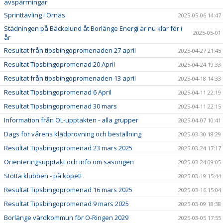
avspärrningar
Sprinttävling i Ornäs
2025-05-06 14:47
Städningen på Bäckelund åt Borlänge Energi är nu klar för i
2025-05-01
år
Resultat från tipsbingopromenaden 27 april
2025-04-27 21:45
Resultat Tipsbingopromenad 20 April
2025-04-24 19:33
Resultat från tipsbingopromenaden 13 april
2025-04-18 14:33
Resultat Tipsbingopromenad 6 April
2025-04-11 22:19
Resultat Tipsbingopromenad 30 mars
2025-04-11 22:15
Information från OL-upptakten - alla grupper
2025-04-07 10:41
Dags för vårens klädprovning och beställning
2025-03-30 18:29
Resultat Tipsbingopromenad 23 mars 2025
2025-03-24 17:17
Orienteringsupptakt och info om säsongen
2025-03-24 09:05
Stötta klubben - på köpet!
2025-03-19 15:44
Resultat Tipsbingopromenad 16 mars 2025
2025-03-16 15:04
Resultat Tipsbingopromenad 9 mars 2025
2025-03-09 18:38
Borlänge värdkommun för O-Ringen 2029
2025-03-05 17:55