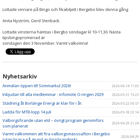
Lottade vinnare på Bingo och fikabiljett i Bergebo blev denna gång
Anita Nyström, Gerd Stenback.
Lottade vinsterna hämtas i Bergbo söndagar kl 10-11,30. Nästa
tipsbingopromenad är
söndagen den 3 November. Varmt välkomna!
Nyhetsarkiv
Anmälan öppen till Sommarkul 2026!
2026-06-14 11:03
Inbjudan till alla medlemmar - infomöte O-ringen 2029
2026-05-31 15:23
Städning åt Borlänge Energi är klar för i år.
2026-05-22 06:57
Ladda för MTB-lopp 14 juli
2026-05-18 23:14
Valborgsfirande utan eld – övrigt program genomförs
2026-04-29 21:24
som planerat
Varmt välkommen att fira valborgsmässoafton i Bergebo
2026-04-29
(utan brasa på grund av hög brandrisk)