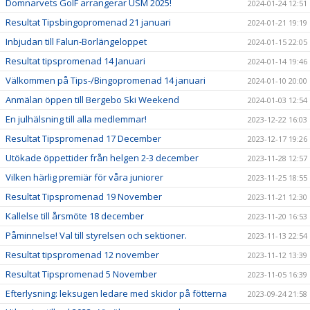
Domnarvets GoIF arrangerar USM 2025!
2024-01-24 12:51
Resultat Tipsbingopromenad 21 januari
2024-01-21 19:19
Inbjudan till Falun-Borlängeloppet
2024-01-15 22:05
Resultat tipspromenad 14 Januari
2024-01-14 19:46
Välkommen på Tips-/Bingopromenad 14 januari
2024-01-10 20:00
Anmälan öppen till Bergebo Ski Weekend
2024-01-03 12:54
En julhälsning till alla medlemmar!
2023-12-22 16:03
Resultat Tipspromenad 17 December
2023-12-17 19:26
Utökade öppettider från helgen 2-3 december
2023-11-28 12:57
Vilken härlig premiär för våra juniorer
2023-11-25 18:55
Resultat Tipspromenad 19 November
2023-11-21 12:30
Kallelse till årsmöte 18 december
2023-11-20 16:53
Påminnelse! Val till styrelsen och sektioner.
2023-11-13 22:54
Resultat tipspromenad 12 november
2023-11-12 13:39
Resultat Tipspromenad 5 November
2023-11-05 16:39
Efterlysning: leksugen ledare med skidor på fötterna
2023-09-24 21:58