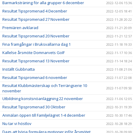
Barmarksträning för alla grupper 6 december
2022-12-06 15:36
Resultat Tipspromenad 4 December
2022-12-05 18:41
Resultat Tipspromenad 27 November
2022-11-28 20:22
Premiären avklarad
2022-11-21 20:09
Resultat Tipspromenad 20 November
2022-11-21 12:57
Fina framgångar i Bruksvallarna dag 1
2022-11-18 19:33
Kallelse årsmöte Domnarvets GoIF
2022-11-17 10:36
Resultat Tipspromenad 13 November
2022-11-14 18:24
Inställt Gubbnatta
2022-11-08 21:06
Resultat Tipspromenad 6 november
2022-11-07 22:08
Resultat Klubbmästerskap och Terrängserie 10
2022-11-07 09:50
november
Utbildning konstsnöanläggning 22 november
2022-11-06 12:05
Resultat Tipspromenad 30 Oktober
2022-10-31 19:39
Anmälan öppen till Familjelägret 1-4 december
2022-10-30 17:46
Nu tar vi höstlov
2022-10-28 18:29
Dags att börja formulera motioner inför årsmötet
2022-10-28 09:00