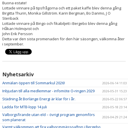
Buona estate!
Lottade vinnare på tipsfrågorna och ett paket kaffe blev denna gång
Birgitta Thurin, Monika Gillström. Karin Bergman, Bo Danmo, J O
Stenback
Lottade vinnare på Bingo och fikabiljett i Bergebo blev denna gång
Håkan Holmqvist och
John Erik Persson
Detta var den sista promenaden för den här säsongen, välkomna åter
i september.
Nyhetsarkiv
Anmälan öppen till Sommarkul 2026!
2026-06-14 11:03
Inbjudan till alla medlemmar - infomöte O-ringen 2029
2026-05-31 15:23
Städning åt Borlänge Energi är klar för i år.
2026-05-22 06:57
Ladda för MTB-lopp 14 juli
2026-05-18 23:14
Valborgsfirande utan eld – övrigt program genomförs
2026-04-29 21:24
som planerat
Varmt välkommen att fira valborgsmässoafton i Bergebo