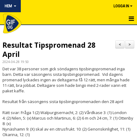
HEM
LOGGA IN
HEM
Resultat Tipspromenad 28
NYHETER
<
>
April
OM KLUBBEN
2024-04-28 19:50
Det var 38 personer som gick söndagens tipsbingopromenad inga
KONTAKT
barn. Detta var säsongens sista tipsbingopromenad. Vid dagens
promenad lyckades ingen av deltagarna få 12 rätt, men många hade
KALENDER
11 rätt, bra jobbat. Deltagare som hade bingo med 2-rader vann ett
paket kaffe.
BILDGALLERI
Resultat från säsongens sista tipsbingopromenaden den 28 april
BLI MEDLEM
Rätt svar: Fråga 1:(2) Walpurgisernacht, 2: (2) Vårdkase 3: (1) London
4: (2) Nilen, 5: (x) Marcus och Martinus, 6: (2) 6 m och 24 cm, 7: (1) Ottenby
DOKUMENTARKIV
8: (x)
Nynäshamn 9: (X) skal av en citrusfrukt. 10: (2) Genonskinlighet, 11: (1)
Okarina, 12: (1)
ARRANGEMANG