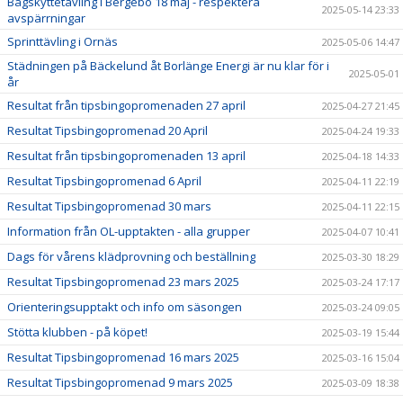
Bågskyttetävling i Bergebo 18 maj - respektera
2025-05-14 23:33
avspärrningar
Sprinttävling i Ornäs
2025-05-06 14:47
Städningen på Bäckelund åt Borlänge Energi är nu klar för i
2025-05-01
år
Resultat från tipsbingopromenaden 27 april
2025-04-27 21:45
Resultat Tipsbingopromenad 20 April
2025-04-24 19:33
Resultat från tipsbingopromenaden 13 april
2025-04-18 14:33
Resultat Tipsbingopromenad 6 April
2025-04-11 22:19
Resultat Tipsbingopromenad 30 mars
2025-04-11 22:15
Information från OL-upptakten - alla grupper
2025-04-07 10:41
Dags för vårens klädprovning och beställning
2025-03-30 18:29
Resultat Tipsbingopromenad 23 mars 2025
2025-03-24 17:17
Orienteringsupptakt och info om säsongen
2025-03-24 09:05
Stötta klubben - på köpet!
2025-03-19 15:44
Resultat Tipsbingopromenad 16 mars 2025
2025-03-16 15:04
Resultat Tipsbingopromenad 9 mars 2025
2025-03-09 18:38