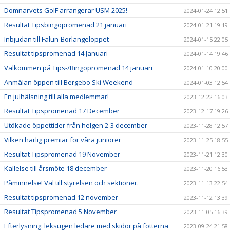
Domnarvets GoIF arrangerar USM 2025!
2024-01-24 12:51
Resultat Tipsbingopromenad 21 januari
2024-01-21 19:19
Inbjudan till Falun-Borlängeloppet
2024-01-15 22:05
Resultat tipspromenad 14 Januari
2024-01-14 19:46
Välkommen på Tips-/Bingopromenad 14 januari
2024-01-10 20:00
Anmälan öppen till Bergebo Ski Weekend
2024-01-03 12:54
En julhälsning till alla medlemmar!
2023-12-22 16:03
Resultat Tipspromenad 17 December
2023-12-17 19:26
Utökade öppettider från helgen 2-3 december
2023-11-28 12:57
Vilken härlig premiär för våra juniorer
2023-11-25 18:55
Resultat Tipspromenad 19 November
2023-11-21 12:30
Kallelse till årsmöte 18 december
2023-11-20 16:53
Påminnelse! Val till styrelsen och sektioner.
2023-11-13 22:54
Resultat tipspromenad 12 november
2023-11-12 13:39
Resultat Tipspromenad 5 November
2023-11-05 16:39
Efterlysning: leksugen ledare med skidor på fötterna
2023-09-24 21:58