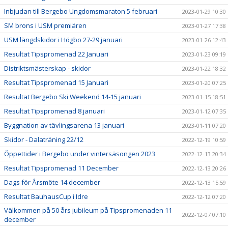
Inbjudan till Bergebo Ungdomsmaraton 5 februari
2023-01-29 10:30
SM brons i USM premiären
2023-01-27 17:38
USM längdskidor i Högbo 27-29 januari
2023-01-26 12:43
Resultat Tipspromenad 22 Januari
2023-01-23 09:19
Distriktsmästerskap - skidor
2023-01-22 18:32
Resultat Tipspromenad 15 Januari
2023-01-20 07:25
Resultat Bergebo Ski Weekend 14-15 januari
2023-01-15 18:51
Resultat Tipspromenad 8 januari
2023-01-12 07:35
Byggnation av tävlingsarena 13 januari
2023-01-11 07:20
Skidor - Dalaträning 22/12
2022-12-19 10:59
Öppettider i Bergebo under vintersäsongen 2023
2022-12-13 20:34
Resultat Tipspromenad 11 December
2022-12-13 20:26
Dags för Årsmöte 14 december
2022-12-13 15:59
Resultat BauhausCup i Idre
2022-12-12 07:20
Välkommen på 50 års jubileum på Tipspromenaden 11
2022-12-07 07:10
december