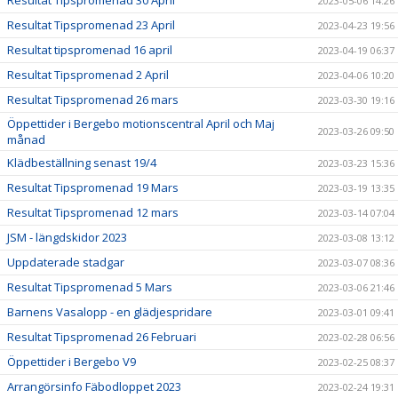
Resultat Tipspromenad 30 April
2023-05-06 14:26
Resultat Tipspromenad 23 April
2023-04-23 19:56
Resultat tipspromenad 16 april
2023-04-19 06:37
Resultat Tipspromenad 2 April
2023-04-06 10:20
Resultat Tipspromenad 26 mars
2023-03-30 19:16
Öppettider i Bergebo motionscentral April och Maj
2023-03-26 09:50
månad
Klädbeställning senast 19/4
2023-03-23 15:36
Resultat Tipspromenad 19 Mars
2023-03-19 13:35
Resultat Tipspromenad 12 mars
2023-03-14 07:04
JSM - längdskidor 2023
2023-03-08 13:12
Uppdaterade stadgar
2023-03-07 08:36
Resultat Tipspromenad 5 Mars
2023-03-06 21:46
Barnens Vasalopp - en glädjespridare
2023-03-01 09:41
Resultat Tipspromenad 26 Februari
2023-02-28 06:56
Öppettider i Bergebo V9
2023-02-25 08:37
Arrangörsinfo Fäbodloppet 2023
2023-02-24 19:31