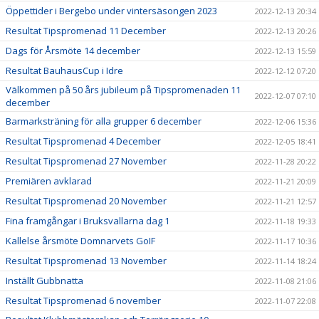
Öppettider i Bergebo under vintersäsongen 2023
2022-12-13 20:34
Resultat Tipspromenad 11 December
2022-12-13 20:26
Dags för Årsmöte 14 december
2022-12-13 15:59
Resultat BauhausCup i Idre
2022-12-12 07:20
Välkommen på 50 års jubileum på Tipspromenaden 11
2022-12-07 07:10
december
Barmarksträning för alla grupper 6 december
2022-12-06 15:36
Resultat Tipspromenad 4 December
2022-12-05 18:41
Resultat Tipspromenad 27 November
2022-11-28 20:22
Premiären avklarad
2022-11-21 20:09
Resultat Tipspromenad 20 November
2022-11-21 12:57
Fina framgångar i Bruksvallarna dag 1
2022-11-18 19:33
Kallelse årsmöte Domnarvets GoIF
2022-11-17 10:36
Resultat Tipspromenad 13 November
2022-11-14 18:24
Inställt Gubbnatta
2022-11-08 21:06
Resultat Tipspromenad 6 november
2022-11-07 22:08