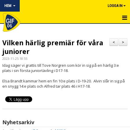
HEM
LOGGA IN
HEM
Vilken härlig premiär för våra
NYHETER
<
>
juniorer
OM KLUBBEN
2023-11-25 18:55
Idag säger vi grattis till Tove Norgren som kör in sig på en härlig 3:e
KONTAKT
plats i sin första juniortävling i D17-18.
KALENDER
Elsa Brandt kammar hem en fin 10:e plats i D-19-20. Alvin slår in sig på
en snygg 14:e plats och Alfred tar plats 46 i H17-18.
BILDGALLERI
BLI MEDLEM
DOKUMENTARKIV
Nyhetsarkiv
ARRANGEMANG