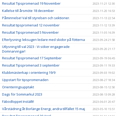
Resultat Tipspromenad 19 November
2023-11-21 12:30
Kallelse till årsmöte 18 december
2023-11-20 16:53
Påminnelse! Val till styrelsen och sektioner.
2023-11-13 22:54
Resultat tipspromenad 12 november
2023-11-12 13:39
Resultat Tipspromenad 5 November
2023-11-05 16:39
Efterlysning: leksugen ledare med skidor på fötterna
2023-09-24 21:58
Utlysning till val 2023 - Vi söker engagerade
2023-09-20 21:17
Domnarvingar!
Resultat Tipspromenad 17 September
2023-09-19 06:45
Resultat Tipspromenad 3 september
2023-09-11 19:33
Klubbmästerkap i orientering 19/9
2023-09-03 19:02
Uppstart för tipspromenaden
2023-08-27 18:34
Orienteringsupptakt
2023-08-15 12:50
Dags för Sommarkul 2023
2023-08-13 09:28
Fäbodloppet Inställt!
2023-06-01 20:47
Vårstädning åt Borlänge Energi, andra tillfället 15 maj
2023-05-10 15:51