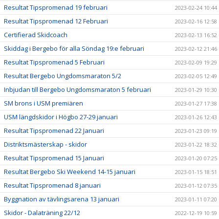
Resultat Tipspromenad 19 februari
2023-02-24 10:44
Resultat Tipspromenad 12 Februari
2023-02-16 12:58
Certifierad Skidcoach
2023-02-13 16:52
Skiddag i Bergebo för alla Söndag 19:e februari
2023-02-12 21:46
Resultat Tipspromenad 5 Februari
2023-02-09 19:29
Resultat Bergebo Ungdomsmaraton 5/2
2023-02-05 12:49
Inbjudan till Bergebo Ungdomsmaraton 5 februari
2023-01-29 10:30
SM brons i USM premiären
2023-01-27 17:38
USM längdskidor i Högbo 27-29 januari
2023-01-26 12:43
Resultat Tipspromenad 22 Januari
2023-01-23 09:19
Distriktsmästerskap - skidor
2023-01-22 18:32
Resultat Tipspromenad 15 Januari
2023-01-20 07:25
Resultat Bergebo Ski Weekend 14-15 januari
2023-01-15 18:51
Resultat Tipspromenad 8 januari
2023-01-12 07:35
Byggnation av tävlingsarena 13 januari
2023-01-11 07:20
Skidor - Dalaträning 22/12
2022-12-19 10:59