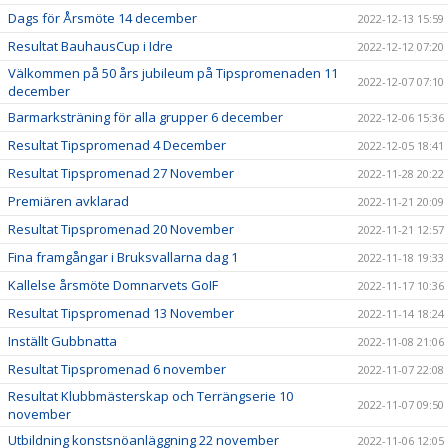
Dags för Årsmöte 14 december
2022-12-13 15:59
Resultat BauhausCup i Idre
2022-12-12 07:20
Välkommen på 50 års jubileum på Tipspromenaden 11
2022-12-07 07:10
december
Barmarksträning för alla grupper 6 december
2022-12-06 15:36
Resultat Tipspromenad 4 December
2022-12-05 18:41
Resultat Tipspromenad 27 November
2022-11-28 20:22
Premiären avklarad
2022-11-21 20:09
Resultat Tipspromenad 20 November
2022-11-21 12:57
Fina framgångar i Bruksvallarna dag 1
2022-11-18 19:33
Kallelse årsmöte Domnarvets GoIF
2022-11-17 10:36
Resultat Tipspromenad 13 November
2022-11-14 18:24
Inställt Gubbnatta
2022-11-08 21:06
Resultat Tipspromenad 6 november
2022-11-07 22:08
Resultat Klubbmästerskap och Terrängserie 10
2022-11-07 09:50
november
Utbildning konstsnöanläggning 22 november
2022-11-06 12:05