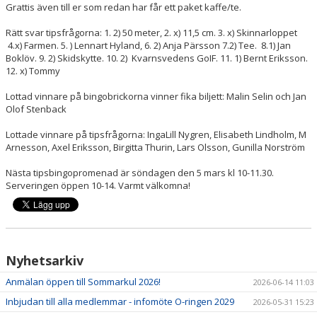
Grattis även till er som redan har får ett paket kaffe/te.
Rätt svar tipsfrågorna: 1. 2) 50 meter, 2. x) 11,5 cm. 3. x) Skinnarloppet
4.x) Farmen. 5. ) Lennart Hyland, 6. 2) Anja Pärsson 7.2) Tee. 8.1) Jan
Boklöv. 9. 2) Skidskytte. 10. 2) Kvarnsvedens GoIF. 11. 1) Bernt Eriksson.
12. x) Tommy
Lottad vinnare på bingobrickorna vinner fika biljett: Malin Selin och Jan
Olof Stenback
Lottade vinnare på tipsfrågorna: IngaLill Nygren, Elisabeth Lindholm, M
Arnesson, Axel Eriksson, Birgitta Thurin, Lars Olsson, Gunilla Norström
Nästa tipsbingopromenad är söndagen den 5 mars kl 10-11.30.
Serveringen öppen 10-14. Varmt välkomna!
Nyhetsarkiv
Anmälan öppen till Sommarkul 2026!
2026-06-14 11:03
Inbjudan till alla medlemmar - infomöte O-ringen 2029
2026-05-31 15:23