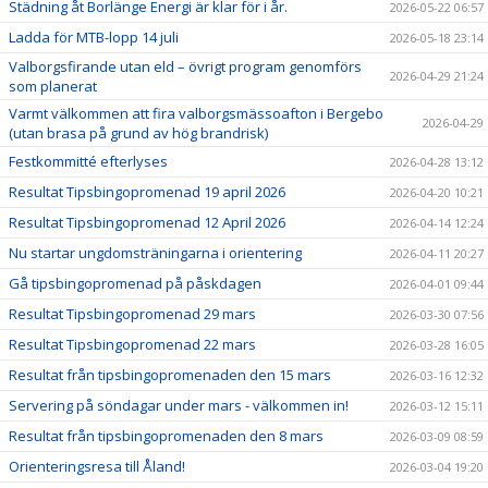
Städning åt Borlänge Energi är klar för i år.
2026-05-22 06:57
Ladda för MTB-lopp 14 juli
2026-05-18 23:14
Valborgsfirande utan eld – övrigt program genomförs
2026-04-29 21:24
som planerat
Varmt välkommen att fira valborgsmässoafton i Bergebo
2026-04-29
(utan brasa på grund av hög brandrisk)
Festkommitté efterlyses
2026-04-28 13:12
Resultat Tipsbingopromenad 19 april 2026
2026-04-20 10:21
Resultat Tipsbingopromenad 12 April 2026
2026-04-14 12:24
Nu startar ungdomsträningarna i orientering
2026-04-11 20:27
Gå tipsbingopromenad på påskdagen
2026-04-01 09:44
Resultat Tipsbingopromenad 29 mars
2026-03-30 07:56
Resultat Tipsbingopromenad 22 mars
2026-03-28 16:05
Resultat från tipsbingopromenaden den 15 mars
2026-03-16 12:32
Servering på söndagar under mars - välkommen in!
2026-03-12 15:11
Resultat från tipsbingopromenaden den 8 mars
2026-03-09 08:59
Orienteringsresa till Åland!
2026-03-04 19:20