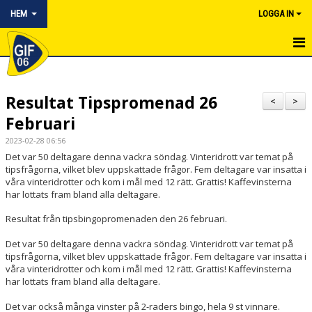
HEM
LOGGA IN
HEM
Resultat Tipspromenad 26
NYHETER
<
>
Februari
OM KLUBBEN
2023-02-28 06:56
Det var 50 deltagare denna vackra söndag. Vinteridrott var temat på
KONTAKT
tipsfrågorna, vilket blev uppskattade frågor. Fem deltagare var insatta i
våra vinteridrotter och kom i mål med 12 rätt. Grattis! Kaffevinsterna
KALENDER
har lottats fram bland alla deltagare.
Resultat från tipsbingopromenaden den 26 februari.
BILDGALLERI
Det var 50 deltagare denna vackra söndag. Vinteridrott var temat på
BLI MEDLEM
tipsfrågorna, vilket blev uppskattade frågor. Fem deltagare var insatta i
våra vinteridrotter och kom i mål med 12 rätt. Grattis! Kaffevinsterna
DOKUMENTARKIV
har lottats fram bland alla deltagare.
Det var också många vinster på 2-raders bingo, hela 9 st vinnare.
ARRANGEMANG