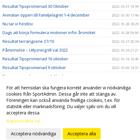
Resultat Tipspromenad 30 Oktober
2022-10-31 19:39
Anmälan öppen till Familjelägret 1-4 december
2022-10-30 17:46
Nu tar vi höstlov
2022-10-28 18:29
Dags att börja formulera motioner inför årsmötet
2022-10-28 09:00
Resultat terrängserie 27/10
2022-10-27 20:34
Påminnelse – Utlysning till val 2022
2022-10-26 21:21
Resultat Tipspromenad 16 oktober
2022-10-16 16:49
Resultat Tipspromenad 9 oktober
2022-10-09 16:51
Tipspromenaden startar 2 Oktober
2022-10-03 09:46
Snart startar höstsäsongen!
2022-07-31 16:15
För att hemsidan ska fungera korrekt använder vi nödvändiga
Träningstävling 21 juni
cookies från SportAdmin. Dessa går inte att stänga av.
2022-07-21 16:16
Föreningen kan också använda frivilliga cookies, t.ex. för
Leverans av beställda klubbkläder
2022-07-05 16:15
statistik eller marknadsföring. Du väljer själv om du vill
acceptera dessa.
Anpassa dina val
Cookie-
Gå till
inställningar
Webbversion
Acceptera nödvändiga
Acceptera alla