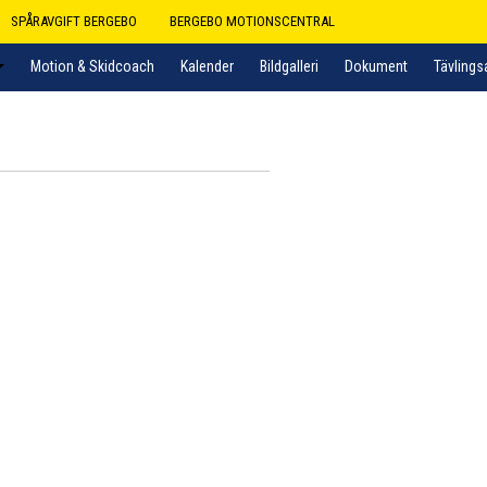
SPÅRAVGIFT BERGEBO
BERGEBO MOTIONSCENTRAL
Motion & Skidcoach
Kalender
Bildgalleri
Dokument
Tävling