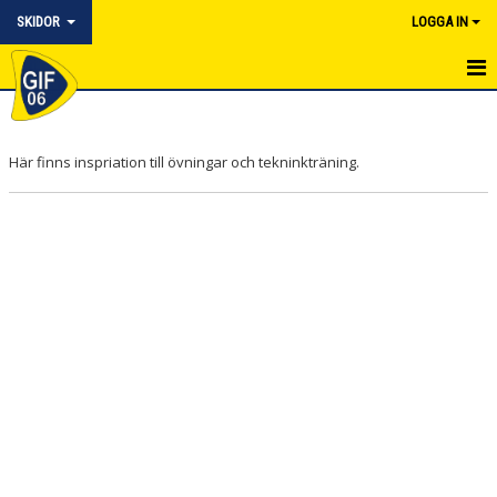
SKIDOR
LOGGA IN
HEM
NYHETER
Här finns inspriation till övningar och tekninkträning.
UNGDOMSVERKSAMHET
JUNIOR
MOTION & SKIDCOACH
KALENDER
BILDGALLERI
DOKUMENT