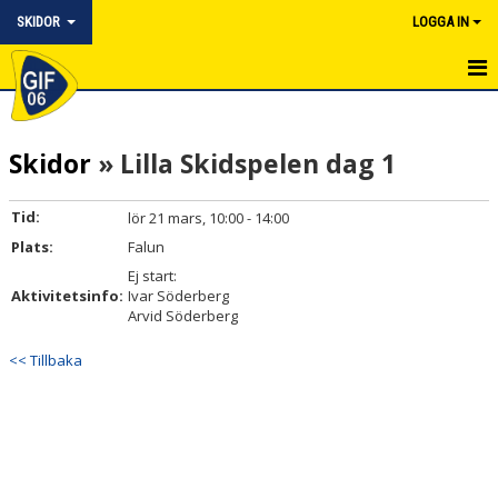
SKIDOR
LOGGA IN
HEM
Skidor
» Lilla Skidspelen dag 1
NYHETER
UNGDOMSVERKSAMHET
Tid:
lör 21 mars, 10:00 - 14:00
Plats:
Falun
JUNIOR
Ej start:
Aktivitetsinfo:
Ivar Söderberg
MOTION & SKIDCOACH
Arvid Söderberg
KALENDER
<< Tillbaka
BILDGALLERI
DOKUMENT